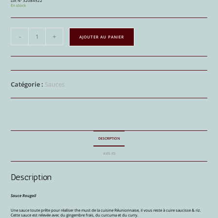
Lot N° 32084922
En stock
-
+
AJOUTER AU PANIER
Catégorie :
Sauces
DESCRIPTION
AVIS (0)
Description
Sauce Rougail
Une sauce toute prête pour réaliser the must de la cuisine Réunionnaise, il vous reste à cuire saucisse & riz.
Cette sauce est relevée avec du gingembre frais, du curcuma et du curry.