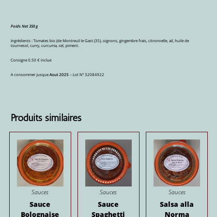
Poids Net 350 g
Ingrédients : Tomates bio (de Montreuil le Gast (35), oignons, gingembre frais, citronnelle, ail, huile de
tournesol, curry, curcuma, sel, piment.
Consigne 0.50 € inclue
A consommer jusque
Aout 2025
– Lot N° 32084922
Produits similaires
Sauces
Sauces
Sauces
Sauce
Sauce
Salsa alla
Bolognaise
Spaghetti
Norma