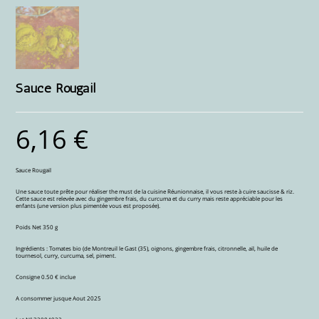
Sauce Rougail
6,16
€
Sauce Rougail
Une sauce toute prête pour réaliser the must de la cuisine Réunionnaise, il vous reste à cuire saucisse & riz.
Cette sauce est relevée avec du gingembre frais, du curcuma et du curry mais reste appréciable pour les
enfants (une version plus pimentée vous est proposée).
Poids Net 350 g
Ingrédients : Tomates bio (de Montreuil le Gast (35), oignons, gingembre frais, citronnelle, ail, huile de
tournesol, curry, curcuma, sel, piment.
Consigne 0.50 € inclue
A consommer jusque Aout 2025