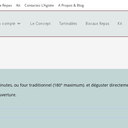
x Repas
Kit
Contactez L’Agitée
A Propos & Blog
 compte
Le Concept
Tartinables
Bocaux Repas
Kit
minutes, ou four traditionnel (180° maximum). et déguster directeme
uverture.