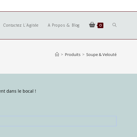
Contactez L’Agitée
A Propos & Blog
0
>
Produits
>
Soupe & Velouté
nt dans le bocal !